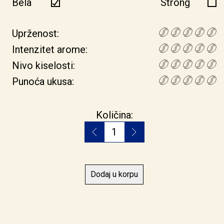
Bela
Strong
Uprženost:
Intenzitet arome:
Nivo kiselosti:
Punoća ukusa:
Limenka za kafu količina
Količina:
Dodaj u korpu