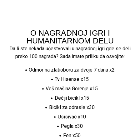
O NAGRADNOJ IGRI I
HUMANITARNOM DELU
Da li ste nekada učestvovali u nagradnoj igri gde se deli
preko 100 nagrada? Sada imate priliku da osvojite:
Odmor na zlatioboru za dvoje 7 dana x2
Tv Hisense x15
Veš mašina Gorenje x15
Dečiji bicikl x15
Bicikl za odrasle x30
Usisivač x10
Pegla x30
Fen x50