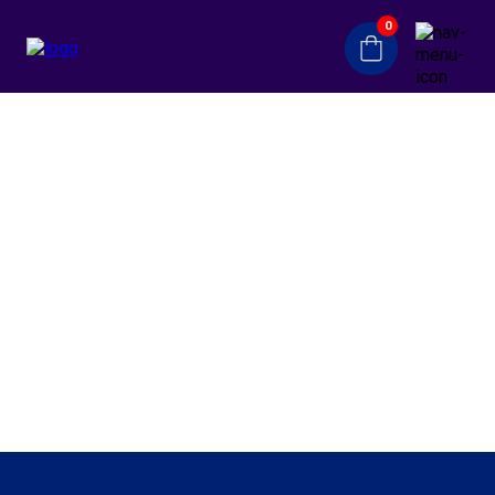
0
NAGRADNA IGRA
BUDI HUMAN I OSVOJI NAGRADU
U ovoj nagradnoj igri odlučili smo da Vas obradujemo sa
preko 100 nagrada! Od bele tehnike, televizora, bicikala do
odmora na Zlatiboru za dvoje. Pored svih nagrada koje
smo Vam pripremili, ova nagradna igra ima i svoj
humanitarni karakter.