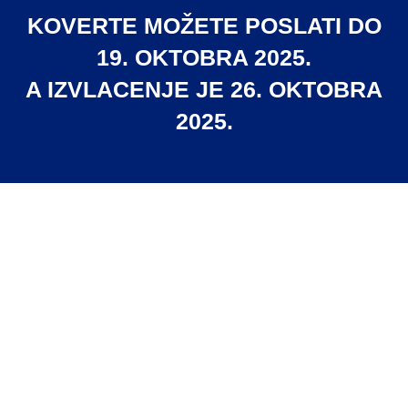
KOVERTE MOŽETE POSLATI DO
19. OKTOBRA 2025.
A IZVLACENJE JE 26. OKTOBRA
2025.
Bar kodove za 500g kafe (u zbiru) staviti u
originalnu Sambinu kovertu i ubaciti u
nagradno sanduče ili poslati poštom. Koverte i
nagradno sanduče možete naći u prodavnici
koja je snabdevena Samba kafom. Ili koverte
porucite putem web sajta.