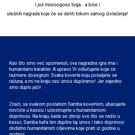
I još mnooogooo toga… a biće i
utešnih nagrada koje će se deliti tokom samog izvlačenja!
Kao što smo već spomenuli, ova nagradna igra ima i
humanitarni karakter. A upravo Vi odlučujete koje će
razmere dosegnuti. Svaka koverta koju pošaljete se
računa, a mi na kraju ceo iznos dupliramo! Jer zajedno
smo duplo jači!
Znači, sa svakom poslatom Samba kovertom, ubacujete
novčiće u kasicu i učestvujete u humanitarnom
doprinosu. Na kraju, kada se zbroji sve što se našlo u
kasici, Samba kafa tim duplira taj iznos i tako doprinosi
dodatno humanitarnim ciljevima koje prati iz godine u
godinu!